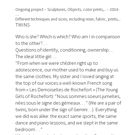
Ongoing project – Sculptures, Objects, color prints,.. – 2014-
…
Different techniques and sizes, including resin, fabric, prints,..
TWINS
Who is she? Which is which? Who am I in comparison
to the other?…
Questions of identity, conditioning, ownership…
The ideal little girl…
“From when we were children right up to
adolescence, our mother used to make and buy us
the same clothes. My sister and I loved singing at
the top of our voices a well-known French song
from « Les Demoiselles de Rochefort » (The Young
Girls of Rochefort): “Nous sommes soeurs jumelles,
nées sous le signe des gémeaux… “ (We are a pair of
twins, born under the sign of Gemini…). Everything
we did was alike: the exact same sports, the same
dance and piano lessons, and we slept in the same
bedroom… “