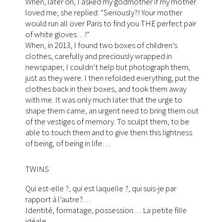
When, later on, I asked my godmother if my mother
loved me, she replied: “Seriously?! Your mother
would run all over Paris to find you THE perfect pair
of white gloves…!“
When, in 2013, I found two boxes of children’s
clothes, carefully and preciously wrapped in
newspaper, I couldn’t help but photograph them,
just as they were. I then refolded everything, put the
clothes back in their boxes, and took them away
with me. It was only much later that the urge to
shape them came, an urgent need to bring them out
of the vestiges of memory. To sculpt them, to be
able to touch them and to give them this lightness
of being, of being in life…
TWINS
Qui est-elle ?, qui est laquelle ?, qui suis-je par
rapport à l’autre?…
Identité, formatage, possession… La petite fille
idéale…