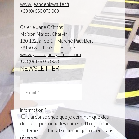
www.jeandeniswalter.fr
+33 (0) 660 073 063
Galerie Jane Griffiths
Maison Marcel Charvin
130-132, allée 1 – Marché Paul Bert
73150 Val-d’Isère – France
www.galeriejanegriffiths.com
+33 (0) 479 078 933
NEWSLETTER
E-
mail
*
Information
*
J'ai conscience que je communique des
données personnelles qui feront l'objet d'un
traitement automatisé auquel je consens sans
réserves.